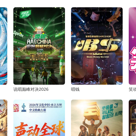
说唱巅峰对决2026
唱钱
笑