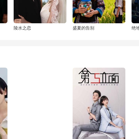
陵水之恋
盛夏的告别
绝