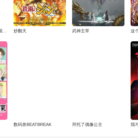
世界最强的后卫～迷宫国的新人探索者～
炒翻天
武神主宰
这
数码兽BEATBREAK
拜托了偶像公主
我