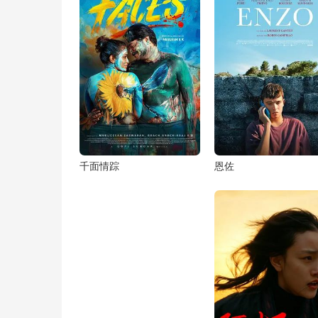
千面情踪
恩佐