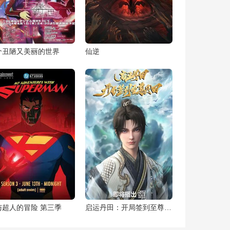
个丑陋又美丽的世界
仙逆
与超人的冒险 第三季
启运丹田：开局签到至尊丹田