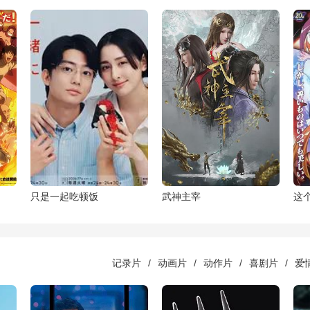
只是一起吃顿饭
武神主宰
这
记录片
/
动画片
/
动作片
/
喜剧片
/
爱