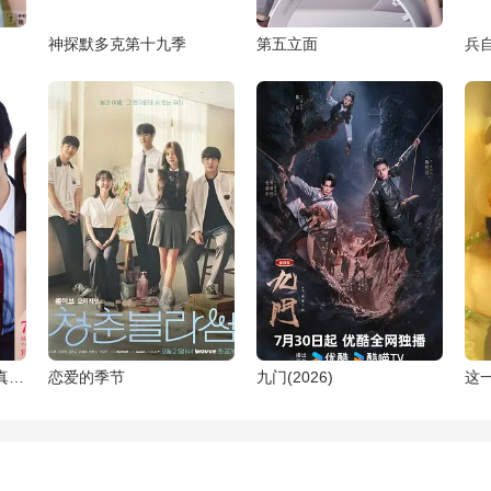
神探默多克第十九季
第五立面
兵
未婚欺诈我所不知他的真面目
恋爱的季节
九门(2026)
这