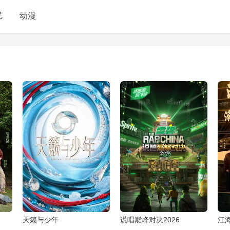
艺
动漫
天籁与少年
说唱巅峰对决2026
江