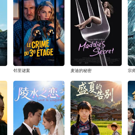
邻里谜案
麦迪的秘密
宗师