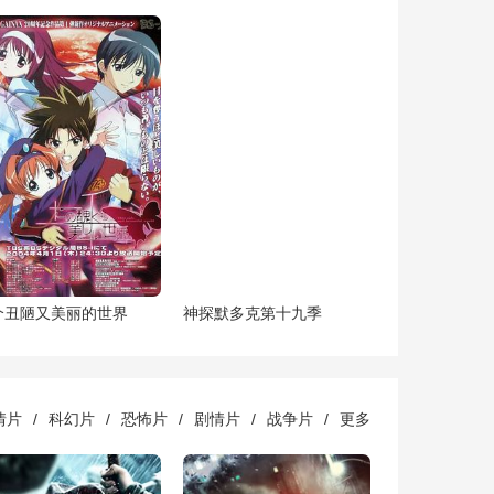
个丑陋又美丽的世界
神探默多克第十九季
情片
/
科幻片
/
恐怖片
/
剧情片
/
战争片
/
更多